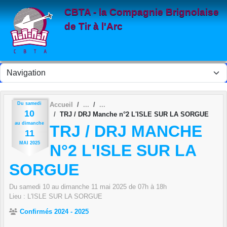
Panneau de gestion des cookies
CBTA - la Compagnie Brignolaise
de Tir à l'Arc
Du
samedi
Accueil
10
TRJ / DRJ Manche n°2 L'ISLE SUR LA SORGUE
au
dimanche
TRJ / DRJ MANCHE
11
MAI
2025
N°2 L'ISLE SUR LA
SORGUE
Du
samedi
10
au
dimanche
11
mai
2025
de 07h à 18h
Lieu :
L'ISLE SUR LA SORGUE
Confirmés 2024 - 2025